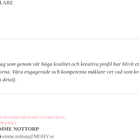
KLARE
 som genom vår höga kvalitet och kreativa profil har blivit ett t
orna. Våra engagerade och kompetenta mäklare vet vad som krä
 detalj.
FFÄRSOMRÅDESCHEF ETABLERING
 PROJEKT
MME NOTTORP
emme.nottorp@MOHV.se