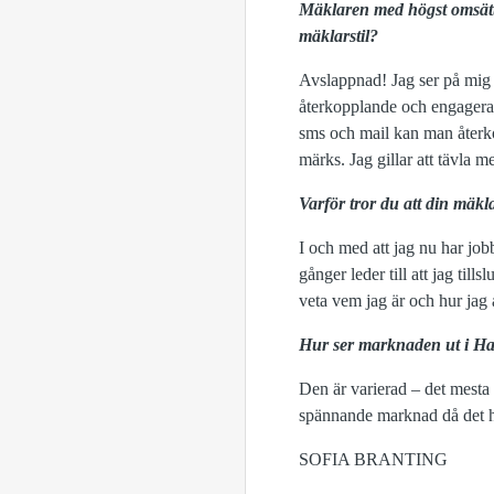
Mäklaren med högst omsättni
mäklarstil?
Avslappnad! Jag ser på mig 
återkopplande och engagerad
sms och mail kan man återkop
märks. Jag gillar att tävla m
Varför tror du att din mäkl
I och med att jag nu har jo
gånger leder till att jag tills
veta vem jag är och hur jag 
Hur ser marknaden ut i Ha
Den är varierad – det mesta
spännande marknad då det h
SOFIA BRANTING