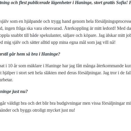
ng och flest publicerade lägenheter i Haninge, stort grattis Sofia! 
själv som en hjälpande och trygg hand genom hela försäljningsprocess
, ingen fråga ska vara obesvarad. Återkoppling är mitt ledord! Med da
pla snabbt till både spekulanter, säljare och köpare. Jag älskar mitt jo
ed mig själv och sätter alltid upp mina egna mål som jag vill nå!
arstil går hem så bra i Haninge?
bbat i 10 år som mäklare i Haninge har jag fått många återkommande ku
lut hjälper i stort sett hela släkten med deras försäljningar. Jag tror i de f
arbetar.
ninge just nu?
 går väldigt bra och det blir bra budgivningar men vissa försäljningar 
änder och byggs otroligt mycket just nu!