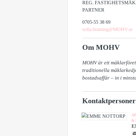
REG. FASTIGHETSMÄ
PARTNER
0705-55 38 69
sofia.branting@MOHV.se
Om MOHV
MOHV är ett mäklarföretag
traditionella mäklarkedj
bostadsaffär – in i minsta
Kontaktpersoner
A
&
E