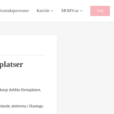
Kontaktpersoner
Karriär ››
MOHV.se ››
Följ
platser
nep dubbla förstaplatser,
edande aktörerna i Haninge.