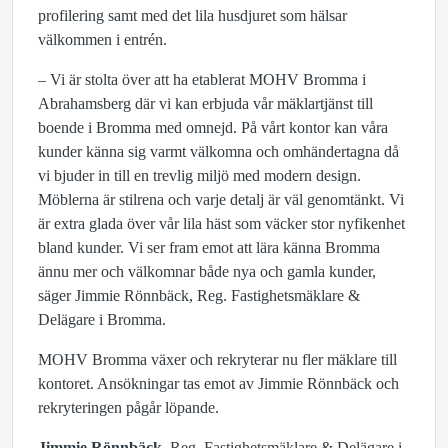
profilering samt med det lila husdjuret som hälsar
välkommen i entrén.
– Vi är stolta över att ha etablerat MOHV Bromma i
Abrahamsberg där vi kan erbjuda vår mäklartjänst till
boende i Bromma med omnejd. På vårt kontor kan våra
kunder känna sig varmt välkomna och omhändertagna då
vi bjuder in till en trevlig miljö med modern design.
Möblerna är stilrena och varje detalj är väl genomtänkt. Vi
är extra glada över vår lila häst som väcker stor nyfikenhet
bland kunder. Vi ser fram emot att lära känna Bromma
ännu mer och välkomnar både nya och gamla kunder,
säger Jimmie Rönnbäck, Reg. Fastighetsmäklare &
Delägare i Bromma.
MOHV Bromma växer och rekryterar nu fler mäklare till
kontoret. Ansökningar tas emot av Jimmie Rönnbäck och
rekryteringen pågår löpande.
Jimmie Rönnbäck
, Reg. Fastighetsmäklare & Delägare i