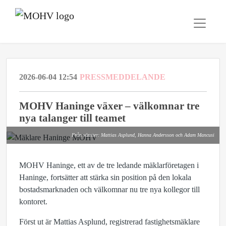
2026-06-04 12:54
PRESSMEDDELANDE
MOHV Haninge växer – välkomnar tre
nya talanger till teamet
Från vänster: Mattias Asplund, Hanna Andersson och Adam Mancusi
MOHV Haninge, ett av de tre ledande mäklarföretagen i
Haninge, fortsätter att stärka sin position på den lokala
bostadsmarknaden och välkomnar nu tre nya kollegor till
kontoret.
Först ut är
Mattias Asplund
, registrerad fastighetsmäklare