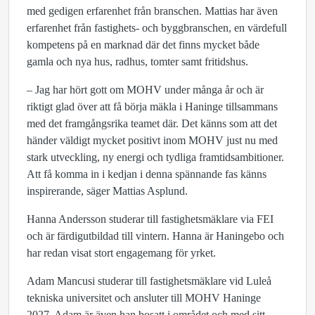
med gedigen erfarenhet från branschen.
Mattias har även
erfarenhet från fastighets- och byggbranschen, en värdefull
kompetens på en marknad där det finns mycket både
gamla och nya hus, radhus, tomter samt fritidshus.
– Jag har hört gott om MOHV under många år och är
riktigt glad över att få börja mäkla i Haninge tillsammans
med det framgångsrika teamet där. Det känns som att det
händer väldigt mycket positivt inom MOHV just nu med
stark utveckling, ny energi och tydliga framtidsambitioner.
Att få komma in i kedjan i denna spännande fas känns
inspirerande, säger Mattias Asplund.
Hanna Andersson
studerar till fastighetsmäklare via FEI
och är färdigutbildad till vintern. Hanna är Haningebo och
har redan visat stort engagemang för yrket.
Adam Mancusi
studerar till fastighetsmäklare vid Luleå
tekniska universitet och ansluter till MOHV Haninge
2027. Adam är även han bosatt i området och med sitt